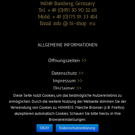
96049 Bamberg, Germany
Tel: +49 (0)951 50 90 52 68
Mobil: +49 (0)175 59 33 454
Email: info @ bi-shop . eu
ALLGEMEINE INFORMATIONEN
>>
Öffnungszeiten
>>
Datenschutz
>>
Impressum
>>
Disclaimer
Diese Seite nutzt Cookies, um das bestmögliche Nutzererlebnis zu
ermöglichen. Durch die weitere Nutzung der Webseite stimmen Sie der
Verwendung von Cookies zu. HINWEIS: Manche Browser (z.B. Firefox)
SHOP-INFORMATIONEN
akzeptieren automatisch Cookies. Schauen Sie bitte hierzu in Ihre
Browsereinstellungen.
>>
Versand- und Lieferbedingungen
OKAY
Datenschutzerklärung
>>
Zahlungsarten