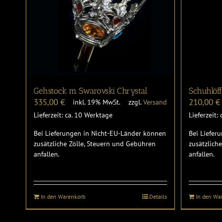
Gehstock m. Swarovski Chrystal
Schuhlöff
335,00
€
210,00
€
inkl. 19% MwSt.
zzgl.
Versand
Lieferzeit: ca. 10 Werktage
Lieferzeit:
Bei Lieferungen in Nicht-EU-Länder können
Bei Liefer
zusätzliche Zölle, Steuern und Gebühren
zusätzlich
anfallen.
anfallen.
In den Warenkorb
Details
In den Wa