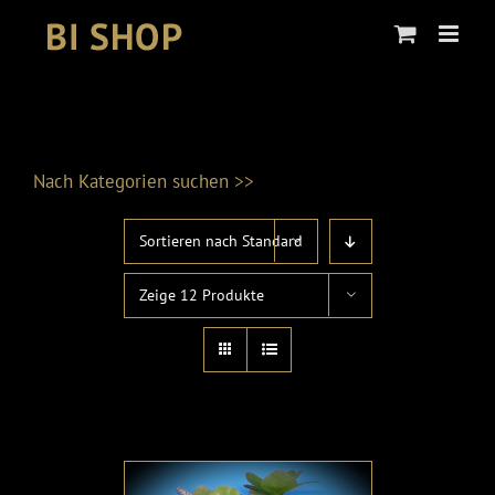
Skip
to
content
Nach Kategorien suchen >>
Sortieren nach
Standard
Produktkategorien
Zeige
12 Produkte