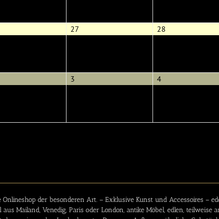
026
2026
2026
.
27.
28.
27
28
gust
August
August
026
2026
2026
3.
4.
3
4
tember
September
September
26
2026
2026
e Onlineshop
der besonderen Art. – Exklusive Kunst und Accessoires – ed
 aus Mailand, Venedig, Paris oder London, antike Möbel, edlen, teilweis