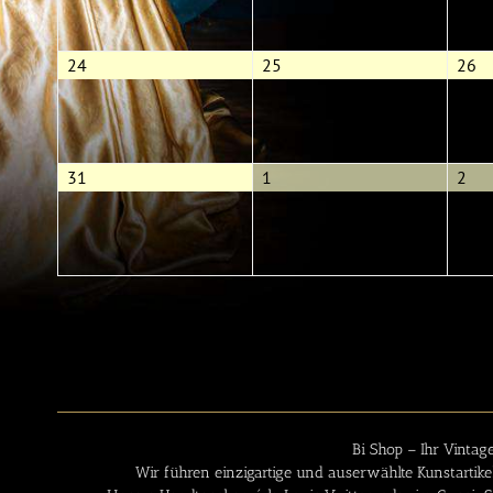
2026
2026
2
24.
25.
26
24
25
26
August
August
Au
2026
2026
2
31.
1.
2.
31
1
2
August
September
Sep
2026
2026
20
Bi Shop – Ihr
Vintag
Wir führen einzigartige und auserwählte Kunstartikel