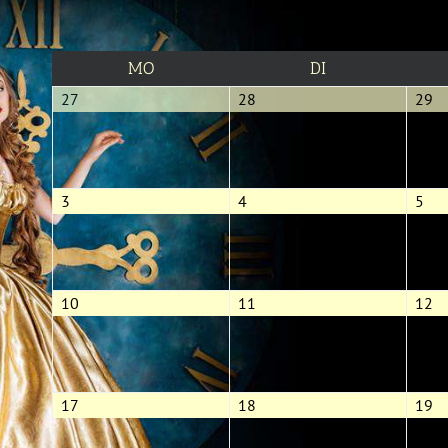
MONTAG
DIENSTAG
MO
DI
27.
28.
29
27
28
29
Juli
Juli
Ju
2026
2026
2
3.
4.
5.
3
4
5
August
August
Aug
2026
2026
20
10.
11.
12
10
11
12
August
August
Au
2026
2026
2
17.
18.
19
17
18
19
August
August
Au