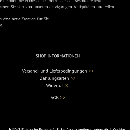
etonen die Noblesse des Herrn, der das Besondere liebt.
lassen Sie sich von unseren einzigartigen Antiquitäten und edlen
eine neue Kreation für Sie.
e.
SHOP-INFORMATIONEN
>>
Versand- und Lieferbedingungen
>>
Zahlungsarten
>>
Widerruf
>>
AGB
s zu. HINWEIS: Manche Browser (z.B. Firefox) akzeptieren automatisch Cookies.