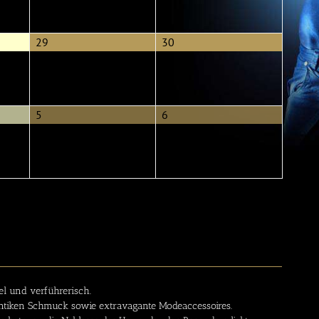
2026
2026
29.
30.
29
30
August
August
2026
2026
5.
6.
5
6
September
September
2026
2026
el und verführerisch.
e antiken Schmuck sowie extravagante Modeaccessoires.