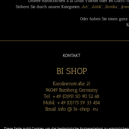
Unsere Handtaschen á la Louis Vuitton oder im Gucci-St
Stöbern Sie durch unsere Kategorien „
Art
“, „
Antik
“, „
Erotika
“, „
Jewe
Oder haben Sie einen ganz 
K
KONTAKT
BI SHOP
Karolinenstraße 21
96049 Bamberg, Germany
Tel: +49 (0)951 50 90 52 68
Mobil: +49 (0)175 59 33 454
Email: info @ bi-shop . eu
Diese Seite nutzt Cookies, um das bestmögliche Nutzererlebnis zu ermöglichen