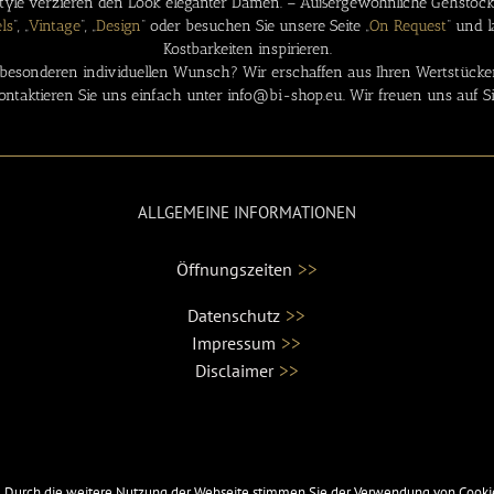
yle verzieren den Look eleganter Damen. – Außergewöhnliche Gehstöcke b
ls
“, „
Vintage
“, „
Design
“ oder besuchen Sie unsere Seite „
On Request
“ und 
Kostbarkeiten inspirieren.
besonderen individuellen Wunsch? Wir erschaffen aus Ihren Wertstücken 
ontaktieren Sie uns einfach unter info@bi-shop.eu. Wir freuen uns auf Si
ALLGEMEINE INFORMATIONEN
>>
Öffnungszeiten
>>
Datenschutz
>>
Impressum
>>
Disclaimer
. Durch die weitere Nutzung der Webseite stimmen Sie der Verwendung von Cookie