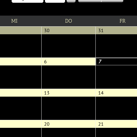
MITTWOCH
DONNERSTAG
FREI
MI
DO
FR
.
30.
31.
30
31
li
Juli
Juli
026
2026
2026
6.
7.
6
7
ust
August
August
26
2026
2026
.
13.
14.
13
14
gust
August
August
026
2026
2026
.
20.
21.
20
21
gust
August
August