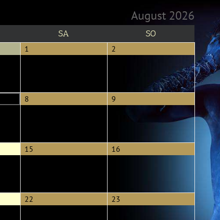
August 2026
TAG
SAMSTAG
SONNTAG
SA
SO
1.
2.
1
2
August
August
2026
2026
8.
9.
8
9
August
August
2026
2026
15.
16.
15
16
August
August
2026
2026
22.
23.
22
23
August
August