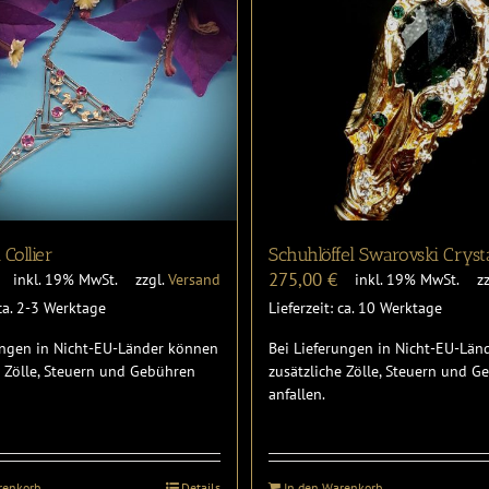
 Collier
Schuhlöffel Swarovski Crys
275,00
€
inkl. 19% MwSt.
zzgl.
Versand
inkl. 19% MwSt.
z
 ca. 2-3 Werktage
Lieferzeit: ca. 10 Werktage
ungen in Nicht-EU-Länder können
Bei Lieferungen in Nicht-EU-Lä
e Zölle, Steuern und Gebühren
zusätzliche Zölle, Steuern und 
anfallen.
renkorb
Details
In den Warenkorb