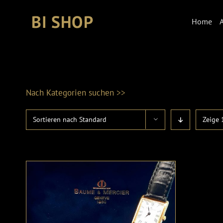
Skip
to
Home
A
content
Nach Kategorien suchen >>
Sortieren nach
Standard
Zeige
Produktkategorien